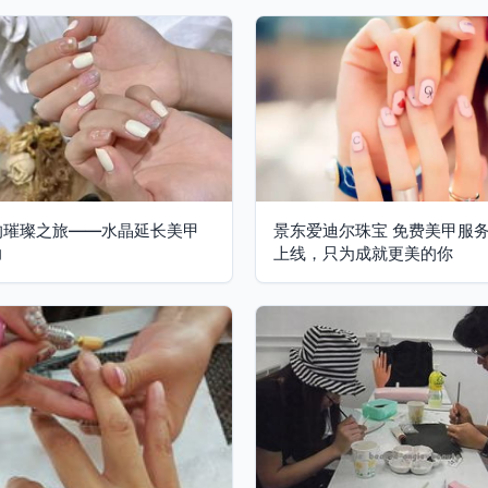
的璀璨之旅——水晶延长美甲
景东爱迪尔珠宝 免费美甲服
力
上线，只为成就更美的你