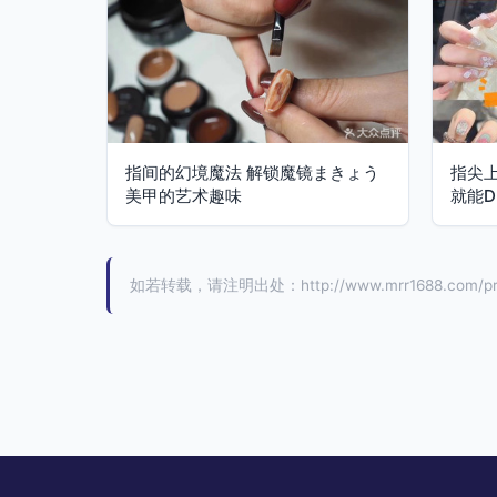
指间的幻境魔法 解锁魔镜まきょう
指尖
美甲的艺术趣味
就能D
如若转载，请注明出处：http://www.mrr1688.com/pro